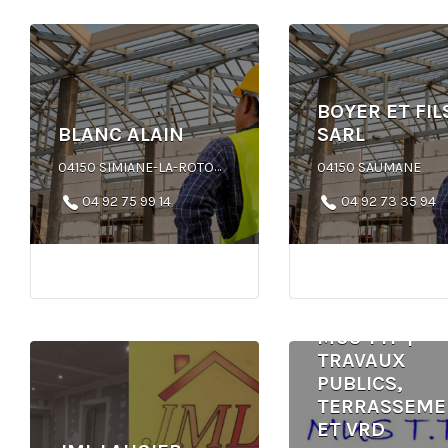
BOYER ET FIL
BLANC ALAIN
SARL
04150 SIMIANE-LA-ROTONDE
04150 SAUMANE
04 92 75 99 14
04 92 73 35 94
MUS TTP |
TRAVAUX
PUBLICS,
TERRASSEME
ET VRD