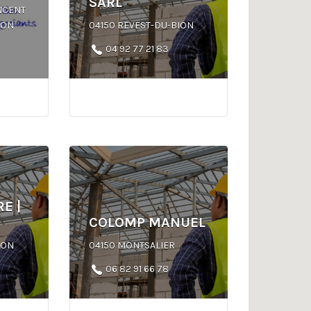
SARL
NCENT
ION
04150 REVEST-DU-BION
04 92 77 21 83
E |
COLOMP MANUEL
ION
04150 MONTSALIER
06 82 91 66 78