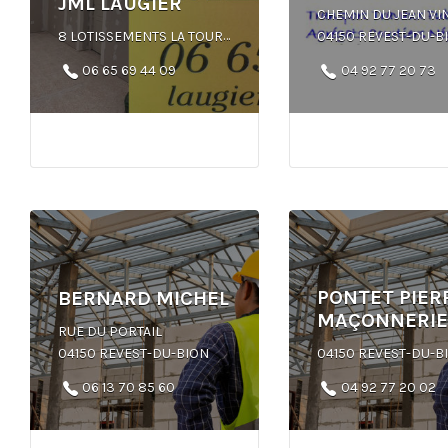
JML LAUGIER
CHEMIN DU JEAN VI
8 LOTISSEMENTS LA TOUR, 04150 REVEST-DU-BION
04150 REVEST-DU-B
06 65 69 44 09
04 92 77 20 73
PONTET PIERR
BERNARD MICHEL
MAÇONNERIE
RUE DU PORTAIL
04150 REVEST-DU-BION
04150 REVEST-DU-B
06 13 70 85 60
04 92 77 20 02