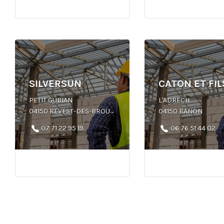
SILVERSUN
CATON ET FIL
PETIT GUBIAN
L'ADRECH
04150 REVEST-DES-BROUSSES
04150 BANON
07 71 22 95 19
06 76 51 44 02