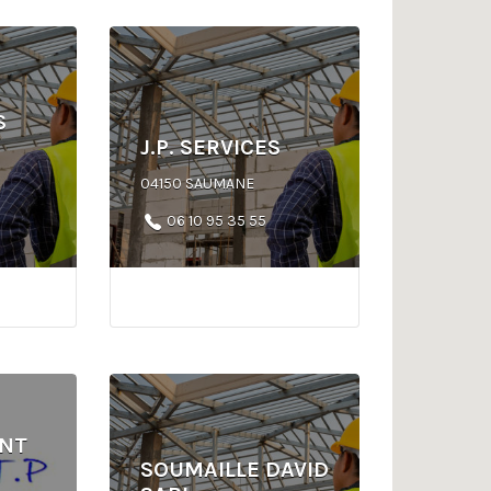
S
J.P. SERVICES
04150 SAUMANE
06 10 95 35 55
NT
SOUMAILLE DAVID