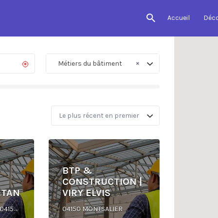
Accueil
Déc
×
Métiers du bâtiment
BTP &
CONSTRUCTION |
ËTAN
VIRY ELVIS
4 PL. DES ÉCOLIERS, 04150 L'HOSPITALET
04150 MONTSALIER