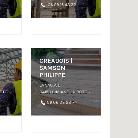
06 09 16 43 33
CREABOIS |
SAMSON
PHILIPPE
LA SAUSSE
ONDE
04150 SIMIANE-LA-ROTONDE
06 08 03 28 74