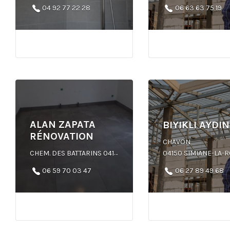
04 92 77 22 28
06 63 63 75 19
ALAN ZAPATA
BIYIKLI AYDIN
RÉNOVATION
CHAVON
CHEM. DES BATTARINS 04110 VACHÈRES
04150 SIMIANE-LA-ROT
06 59 70 03 47
06 27 89 49 68