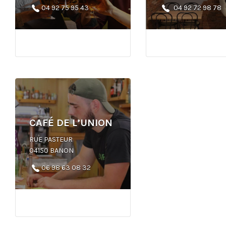
04 92 75 95 43
04 92 72 98 78
CAFÉ DE L’UNION
RUE PASTEUR
04150 BANON
06 98 63 08 32