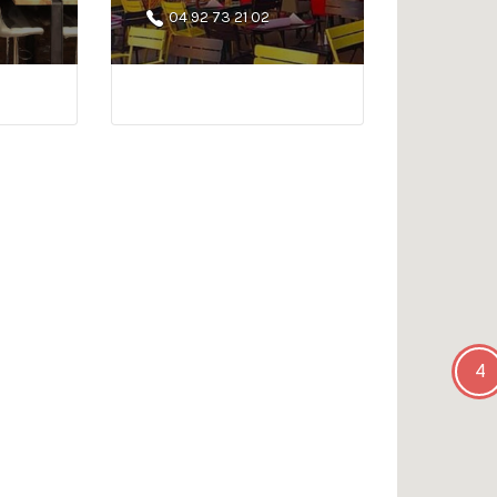
04 92 73 21 02
4