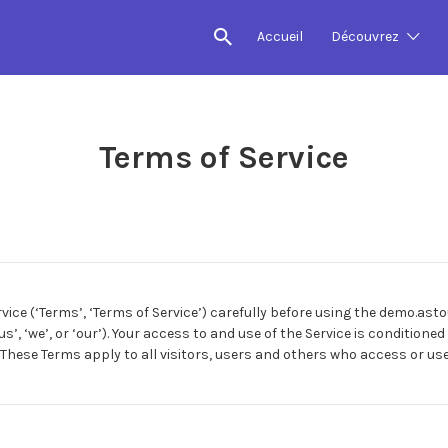
Accueil
Découvrez
Terms of Service
vice (‘Terms’, ‘Terms of Service’) carefully before using the demo.asto
(‘us’, ‘we’, or ‘our’). Your access to and use of the Service is conditio
hese Terms apply to all visitors, users and others who access or use 