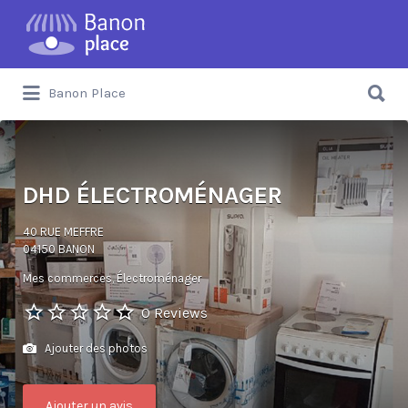
Banon Place
DHD ÉLECTROMÉNAGER
40 RUE MEFFRE
04150 BANON
Mes commerces
Électroménager
0 Reviews
Ajouter des photos
Ajouter un avis