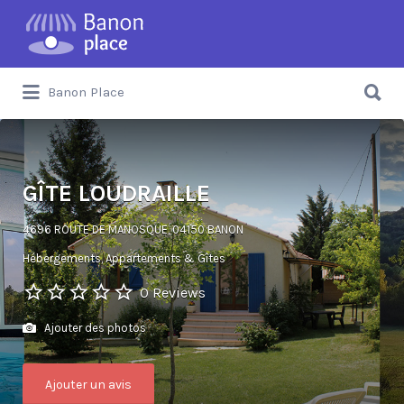
Banon Place
GÎTE LOUDRAILLE
4696 ROUTE DE MANOSQUE, 04150 BANON
Hébergements
Appartements & Gîtes
0 Reviews
Ajouter des photos
Ajouter un avis