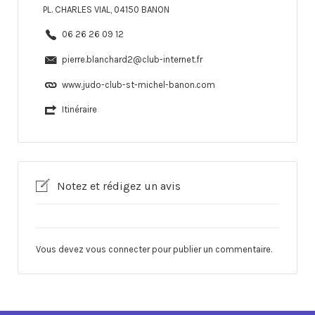
PL. CHARLES VIAL, 04150 BANON
06 26 26 09 12
pierre.blanchard2@club-internet.fr
www.judo-club-st-michel-banon.com
Itinéraire
Notez et rédigez un avis
Vous devez
vous connecter
pour publier un commentaire.