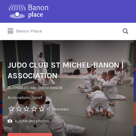
Banon Place
JUDO CLUB ST MICHEL-BANON |
ASSOCIATION
PL. CHARLES VIAL, 04150 BANON
Associations
Sport
0 Reviews
Ajouter des photos