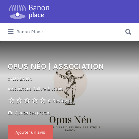
Banon Place
OPUS NÉO | ASSOCIATION
04150 BANON
Associations
Culture & Loisirs
0 Reviews
Ajouter des photos
Ajouter un avis