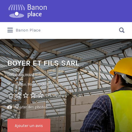
Banon Place
BOYER ET FILS SARL
04150 SAUMANE
Ma maison
Métiers du bâtiment
0 Reviews
Ajouter des photos
Ajouter un avis