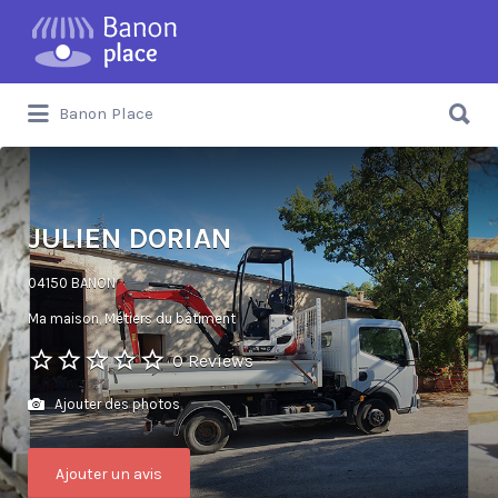
Banon Place
JULIEN DORIAN
04150 BANON
Ma maison
Métiers du bâtiment
0 Reviews
Ajouter des photos
Ajouter un avis